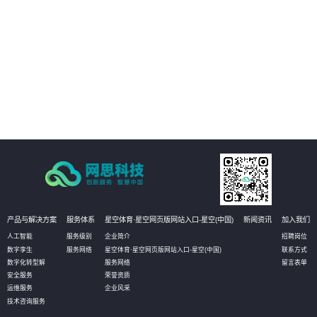
场景，及时获知运行风险，通过3D动态方式进行故障处理和远程干预。
02
管理运营决策：通过真实场景与数据的完美融合和实时呈现，真实再现实际的
生产状态，有助于管理者更高效直观的获知数据，并作出相应决策，甚至可以
对决策进行模拟推演，以达到最优化决策的目的。
03
设备资产管理：通过物联网数据的采集，实时获知设备资产状态信息和健康状
况。无需到现场即可实现资产的有效维护；同时还可定义相应的管理阈值，系
统自动预警，对设备进行预测性维护，选择性保养和更换，大幅降低设备资产
维护成本。
产品与解决方案
服务体系
星空体育·星空网页版网站入口-星空(中国)
新闻资讯
加入我们
人工智能
服务级别
企业简介
招聘岗位
数字孪生
服务网络
星空体育·星空网页版网站入口-星空(中国)
联系方式
数字化转型解
服务网络
留言表单
安全服务
荣誉资质
运维服务
企业风采
技术咨询服务