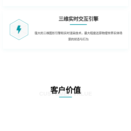
三维实时交互引擎
强大的三维图形引擎和实时渲染技术，最大程度还原物理世界实体场
景的状态与行为
客户价值
CUSTOMER VALUE
01
生产制造管理：结合实时生产数据，在3D场景中实时获知生产运营的KPI数据
和状态。同时当出现异常时，对各类报警信息进行处理和自动报警，定位到3D