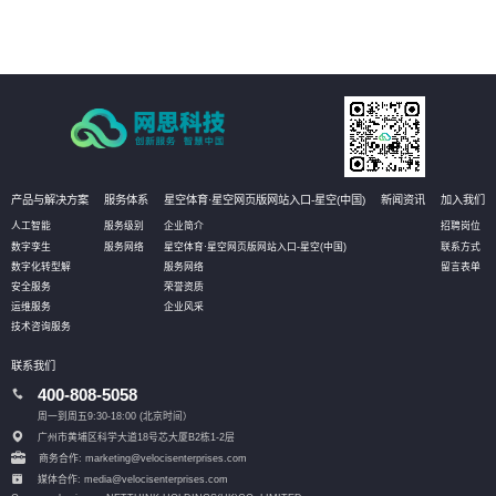
产品与解决方案
服务体系
星空体育·星空网页版网站入口-星空(中国)
新闻资讯
加入我们
人工智能
服务级别
企业简介
招聘岗位
数字孪生
服务网络
星空体育·星空网页版网站入口-星空(中国)
联系方式
数字化转型解
服务网络
留言表单
安全服务
荣誉资质
运维服务
企业风采
技术咨询服务
联系我们
400-808-5058
周一到周五9:30-18:00 (北京时间）
广州市黄埔区科学大道18号芯大厦B2栋1-2层
商务合作: marketing@velocisenterprises.com
媒体合作: media@velocisenterprises.com