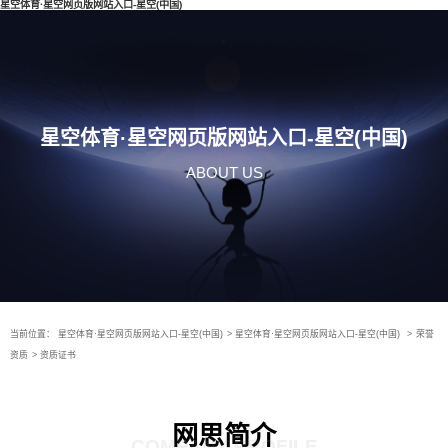
星空体育·星空网页版网站入口-星空(中国)
星空体育·星空网页版网站入口-星空(中国)
ABOUT US
当前位置：
星空体育·星空网页版网站入口-星空(中国)
>
星空体育·星空网页版网站入口-星空(中国)
>
荣誉
资质
>
资质证书
网思简介
COMPANY PROFILE