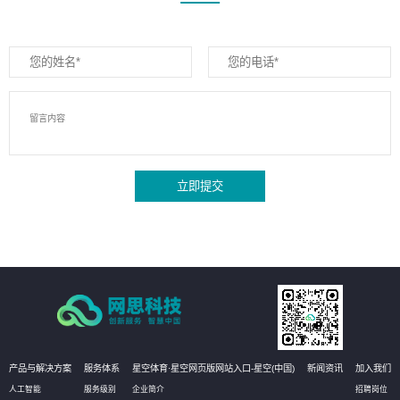
立即提交
产品与解决方案
服务体系
星空体育·星空网页版网站入口-星空(中国)
新闻资讯
加入我们
人工智能
服务级别
企业简介
招聘岗位