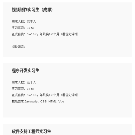
3、配合平面设计师完成项目最终的整体汇报方案；参与项目例会，项目完工总结报
视频制作实习生（成都）
告，设计项目文件管理和资料库维护；
4、 创新设计表现形式，优化流程、提高设计工作效率；
需求人数：若干人
5、 设计内容包括但不限于：展厅/博物馆/展馆的规划与空间设计，人机界面设计，
实习薪资：3k-5k
标志及吉祥物设计，效果图后期处理等。
正式薪资：5k-10K，年终奖1-3个月（看能力浮动）
岗位要求：
岗位职责：
1、艺术设计类相关专业；
1、各类企业宣传片视频的剪辑和片头片尾包装；
2、热爱展览展示设计工作，熟悉行业动向，设计专业知识和产品专业知识；
2、广告片的后期剪辑与整体特效合成；
3、具有良好的人际沟通、准确判断客户需求并执行的能力、较强的团队合作能力和
3、特效及动画制作并了解后期合成软件。
服务意识。
程序开发实习生
岗位要求：
需求人数：若干人
1、热爱影视，责任心强，有强烈的兴趣和后期制作的主观能动性；
实习薪资：3k-5k
2、熟练使用After Effect、Photo Shop、熟练掌握视频剪辑和特效包装软件；
正式薪资：5k-10K，年终奖1-3个月（看能力浮动）
3、能对影片后期进行整体调色控制，具备一定审美感；
技能要求:Javascript, CSS, HTML, Vue
4、在剪辑上会思考，有一定编导思维；
5、踏实， 勤奋，愿意在工作中不断学习，提高自我；
工作职责：
6、能与同事友好相处。
1. 负责公司的前端项目的开发;
2. 负责公司已有项目的维护及迭代;
软件支持工程师实习生