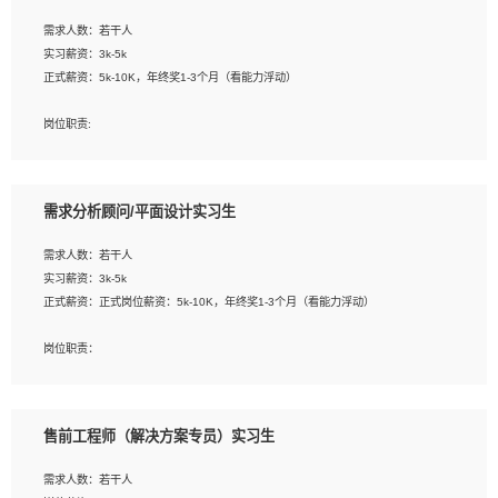
工作要求:
需求人数：若干人
1. 熟悉 Javascript, CSS, HTML, Vue, Git;
实习薪资：3k-5k
2. 熟悉前端常用框架, 能独立完成设计给予的 UI 效果;
正式薪资：5k-10K，年终奖1-3个月（看能力浮动）
3. 有良好的代码习惯, 低级错误出现频率低;
4. 具备优秀的沟通和协调能力，能承受比较大的工作压力;
岗位职责:
5. 自我驱动力强, 能自主学习新知识新技术, 并具有较强的自学能力;
1. 为企业客户提供软件技术服务。包括安装、升级、配置、调优、故障诊断等工
6. 了解前端设计及后端开发, 可快速和同事对接工作;
作；
7. 了解或熟悉 WebGL 及相关框架优先。
2. 在此基础上，并能为客户提供客户化技术支持方案，提升软件使用效率与价值。
需求分析顾问/平面设计实习生
任职要求:
需求人数：若干人
1. 计算机专业相关背景；
实习薪资：3k-5k
2. 自我学习和动手能力强，对操作系统、数据库有一定基础和兴趣；
正式薪资：正式岗位薪资：5k-10K，年终奖1-3个月（看能力浮动）
3.沟通能力强、有基础客户服务意识。
岗位职责：
1、 沟通客户需求，分析其实施的可行性，辅助项目经理完成展示策划、设计；
2、 把握设计时间节点，控制设计进度，完成展示设计任务；
3、配合平面设计师完成项目最终的整体汇报方案；参与项目例会，项目完工总结报
售前工程师（解决方案专员）实习生
告，设计项目文件管理和资料库维护；
4、 创新设计表现形式，优化流程、提高设计工作效率；
需求人数：若干人
5、 设计内容包括但不限于：展厅/博物馆/展馆的规划与空间设计，人机界面设计，