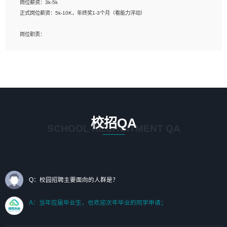
岗位薪资：3k-5k
标志及吉祥物设计，效果图后期处理等。
正式岗位薪资：5k-10K，年终奖1-3个月（看能力浮动）
岗位要求：
岗位职责：
1、艺术设计类相关专业；（其中需求分析顾问不限专业）
1、完成主要工作：项目解决方案策划与编写，项目投标方案编写、项目申报方案编
2、热爱展览展示设计工作，熟悉行业动向，设计专业知识和产品专业知识；
写；
3、具有良好的人际沟通、准确判断客户需求并执行的能力、较强的团队合作能力和
2、人才队伍建设：完善SPL人才沉淀，积聚力量，为公司各省项目打单提供全面支
服务意识。
撑。
任职要求：
1. 熟悉 Javascript, CSS, HTML, Vue, Git;
校招QA
2. 熟悉 前端常用框架, 能独立完成设计给予的 UI 效果;
SCHOOL RECRUITMENT QA
3. 有良好的代码习惯, 低级错误出现频率低;
4. 具备优秀的沟通和协调能力，能承受比较大的工作压力;
5. 自我驱动力强, 能自主学习新知识新技术, 并具有较强的自学能力;
6. 了解前端设计及后端开发, 可快速和同事对接工作;
7. 了解或熟悉 WebGL 及相关框架优先。
Q：校园招聘主要面向的人群是？
（岗位人员专职于行业应用解决方案、项目申报方案、投标方案的策划编写）
A：当年应届毕业生，也欢迎次年毕业的同学申请；