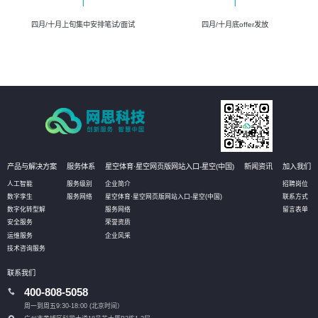
四月/十月上旬集中安排笔试/面试
四月/十月底offer发放
产品与解决方案
服务体系
星空体育·星空网页版网站入口-星空(中国)
新闻资讯
加入我们
人工智能
服务级别
企业简介
招聘岗位
数字孪生
服务网络
星空体育·星空网页版网站入口-星空(中国)
联系方式
数字化转型解
服务网络
留言表单
安全服务
荣誉资质
运维服务
企业风采
技术咨询服务
联系我们
400-808-5058
周一到周五9:30-18:00 (北京时间）