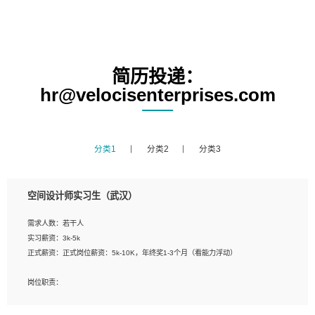
简历投递：
hr@velocisenterprises.com
分类1
分类2
分类3
空间设计师实习生（武汉）
需求人数：若干人
实习薪资：3k-5k
正式薪资：正式岗位薪资：5k-10K，年终奖1-3个月（看能力浮动）
岗位职责：
1、 沟通客户需求，分析其实施的可行性，辅助项目经理完成展示策划、设计；
2、 把握设计时间节点，控制设计进度，完成展示设计任务；