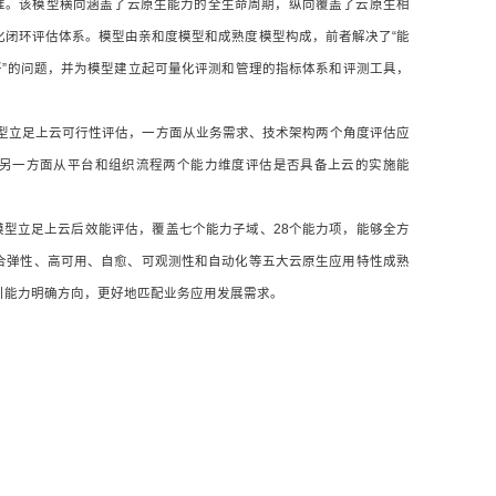
标准。该模型横向涵盖了云原生能力的全生命周期，纵向覆盖了云原生相
化闭环评估体系。模型由亲和度模型和成熟度模型构成，前者解决了“能
好”的问题，并为模型建立起可量化评测和管理的指标体系和评测工具，
ty）模型立足上云可行性评估，一方面从业务需求、技术架构两个角度评估应
另一方面从平台和组织流程两个能力维度评估是否具备上云的实施能
。
ty）模型立足上云后效能评估，覆盖七个能力子域、28个能力项，能够全方
合弹性、高可用、自愈、可观测性和自动化等五大云原生应用特性成熟
引能力明确方向，更好地匹配业务应用发展需求。