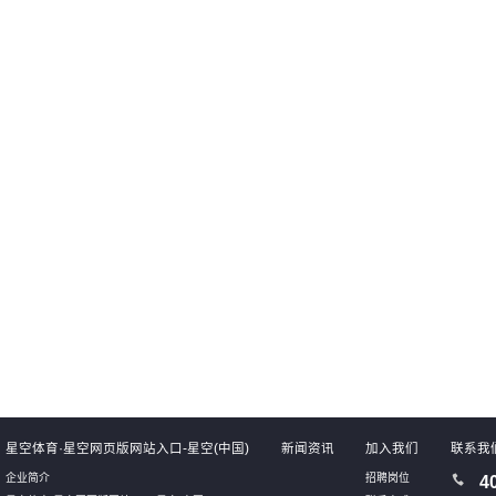
全面了解自身业务系统的运维成本和流
客户可以更加精准地定位业务系统中
从而制定合理的成本管理策略和投入计
题，发现性能瓶颈和资源瓶颈，并从
云上运行成本，并实现成本的可持续管
问题，提升业务系统的可扩展性和
理。
02
03
星空体育·星空网页版网站入口-星空(中国)
新闻资讯
加入我们
联系我
企业简介
招聘岗位
4