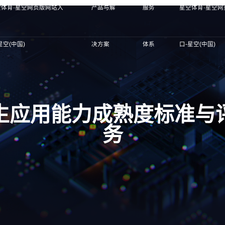
空体育·星空网页版网站入
产品与解
服务
星空体育·星空
星空(中国)
决方案
体系
口-星空(中国)
生应用能力成熟度标准与
务